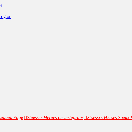
rt
Legion
acebook Page
Stoessi’s Heroes on Instagram
Stoessi’s Heroes Sneak