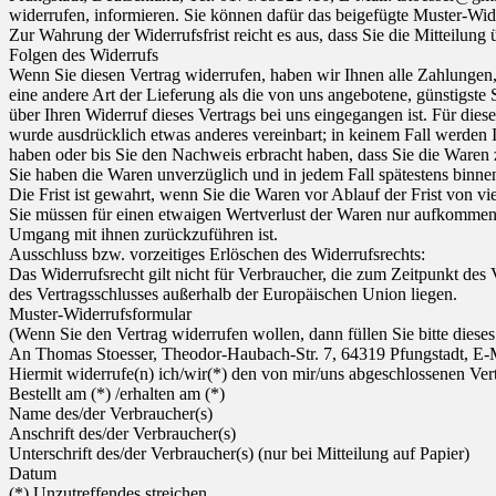
widerrufen, informieren. Sie können dafür das beigefügte Muster-Wid
Zur Wahrung der Widerrufsfrist reicht es aus, dass Sie die Mitteilung
Folgen des Widerrufs
Wenn Sie diesen Vertrag widerrufen, haben wir Ihnen alle Zahlungen, 
eine andere Art der Lieferung als die von uns angebotene, günstigst
über Ihren Widerruf dieses Vertrags bei uns eingegangen ist. Für die
wurde ausdrücklich etwas anderes vereinbart; in keinem Fall werden
haben oder bis Sie den Nachweis erbracht haben, dass Sie die Waren 
Sie haben die Waren unverzüglich und in jedem Fall spätestens binne
Die Frist ist gewahrt, wenn Sie die Waren vor Ablauf der Frist von 
Sie müssen für einen etwaigen Wertverlust der Waren nur aufkommen,
Umgang mit ihnen zurückzuführen ist.
Ausschluss bzw. vorzeitiges Erlöschen des Widerrufsrechts:
Das Widerrufsrecht gilt nicht für Verbraucher, die zum Zeitpunkt de
des Vertragsschlusses außerhalb der Europäischen Union liegen.
Muster-Widerrufsformular
(Wenn Sie den Vertrag widerrufen wollen, dann füllen Sie bitte diese
An Thomas Stoesser, Theodor-Haubach-Str. 7, 64319 Pfungstadt, E-
Hiermit widerrufe(n) ich/wir(*) den von mir/uns abgeschlossenen Ver
Bestellt am (*) /erhalten am (*)
Name des/der Verbraucher(s)
Anschrift des/der Verbraucher(s)
Unterschrift des/der Verbraucher(s) (nur bei Mitteilung auf Papier)
Datum
(*) Unzutreffendes streichen